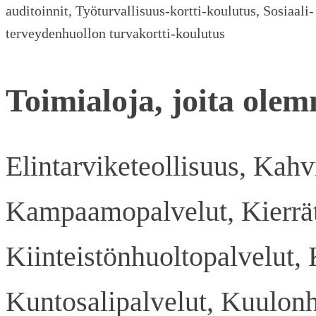
auditoinnit, Työturvallisuus-kortti-koulutus, Sosiaali-
terveydenhuollon turvakortti-koulutus
Toimialoja, joita olem
Elintarviketeollisuus, Kahvi
Kampaamopalvelut, Kierrätys
Kiinteistönhuoltopalvelut, 
Kuntosalipalvelut, Kuulonho